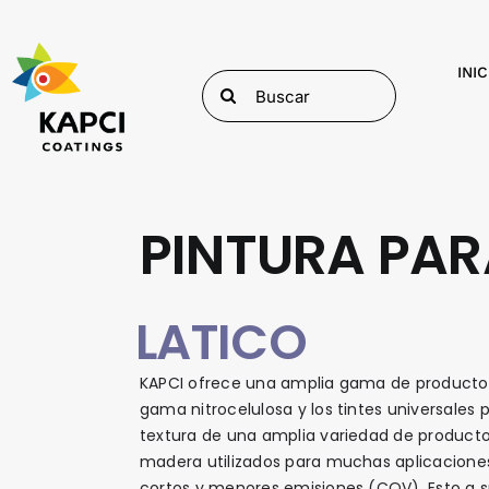
Skip
to
content
INIC
Search
for:
PINTURA PA
LATICO
KAPCI ofrece una amplia gama de productos
gama nitrocelulosa y los tintes universales 
textura de una amplia variedad de producto
madera utilizados para muchas aplicaciones
cortos y menores emisiones (COV). Esto a su