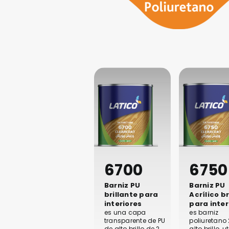
6700
6750
Barniz PU
Barniz PU
brillante para
Acrílico br
interiores
para inter
es una capa
es barniz
transparente de PU
poliuretano
de alto brillo de 2
alto brillo, u