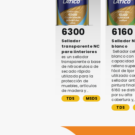
6300
6160
Sellador
Sellador 
transparente NC
blanco
para iinteriores
Sellador ce
blanco con 
es un sellador
capacidad
transparente a base
relleno super
de nitrocelulosa de
fácil de lijar
secado rápido
utilizado c
utilizado para la
sellador ant
protección de
pintura final
muebles, artículos
6160 se dis
de madera y…
por su alta
TDS
MSDS
cobertura y,
TDS