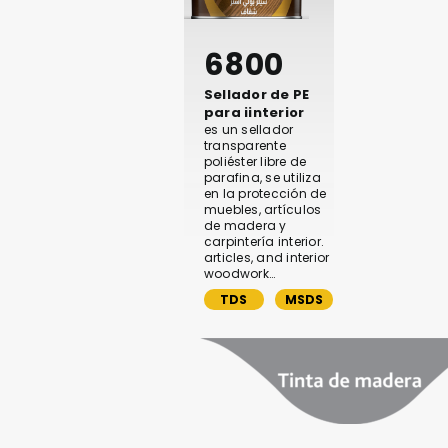
6800
Sellador de PE
para iinterior
es un sellador
transparente
poliéster libre de
parafina, se utiliza
en la protección de
muebles, artículos
de madera y
carpintería interior.
articles, and interior
woodwork…
TDS
MSDS